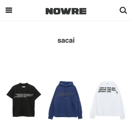
每日鲜榨
sacai
现客视点
每日栏目
时 尚
球 鞋
生 活
科 技