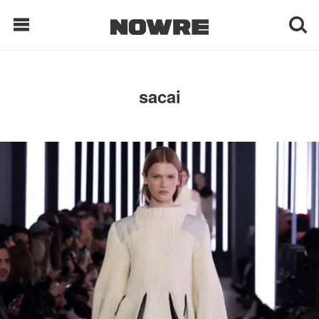
每日鲜榨
sacai
现客视点
每日栏目
时 尚
球 鞋
生 活
科 技