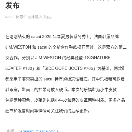
发布
sacai 标志性设计融入中底。
关于我们
联系我们
在刚刚结束的 sacai 2025 年春夏男装系列秀上，法国鞋履品牌
J.M.WESTON 和 sacai 的全新合作鞋款揭开面纱。这是双方的第二
次合作，分别以 J.M.WESTON 的经典鞋型「SIGNATURE
LOAFER #180」和「SIDE GORE BOOTS #705」为基础，两款鞋
都采用了非常突出的 sacai 特有的标志性鞋底。其中乐福鞋可踩着
鞋跟穿，鞋面上的拌带可放入硬币。本次的乐福鞋为小牛皮款——
包括两种配色，皮靴则包括小牛皮和磨砂皮革两种材质。更多产品
细节和发售时间等详情可关注我们的后续更新。
来源
Instagram @sacaiofficial