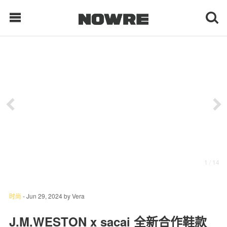
每日鲜榨
现客视点
每日栏目
时 尚
1
/ 14
球 鞋
生 活
时尚
-
Jun 29, 2024
by
Vera
科 技
J.M.WESTON x sacai 全新合作鞋款