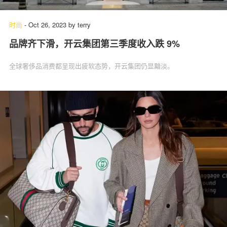
时尚
-
Oct 26, 2023
by
terry
品牌齐下滑，开云集团第三季度收入跌 9%
关于我们
联系我们
全球奢侈品消费都呈现出疲软态势，开云集团仍显黯淡。