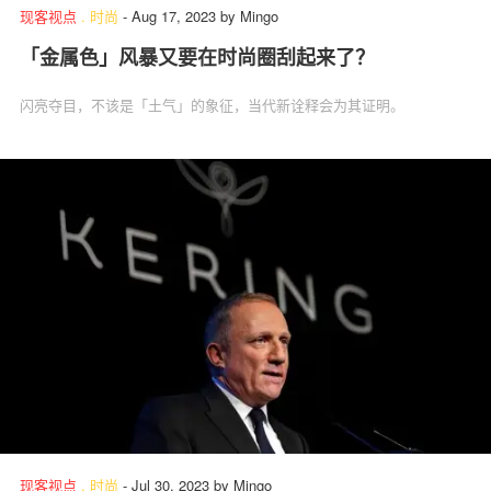
现客视点
.
时尚
-
Aug 17, 2023
by
Mingo
「金属色」风暴又要在时尚圈刮起来了？
闪亮夺目，不该是「土气」的象征，当代新诠释会为其证明。
现客视点
.
时尚
-
Jul 30, 2023
by
Mingo