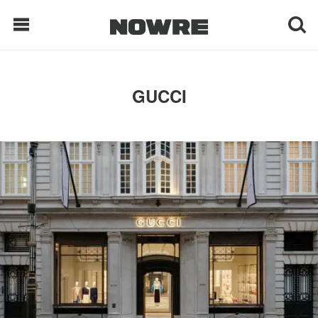
每日鲜榨
GUCCI
现客视点
每日栏目
时 尚
球 鞋
生 活
科 技