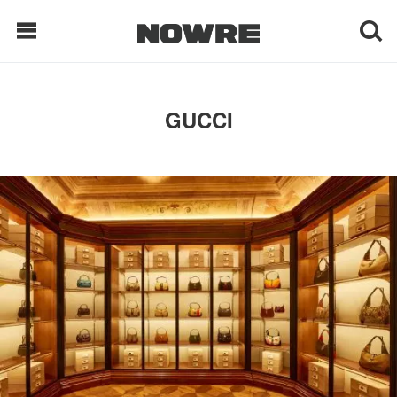
每日鲜榨
GUCCI
现客视点
每日栏目
时 尚
球 鞋
生 活
科 技