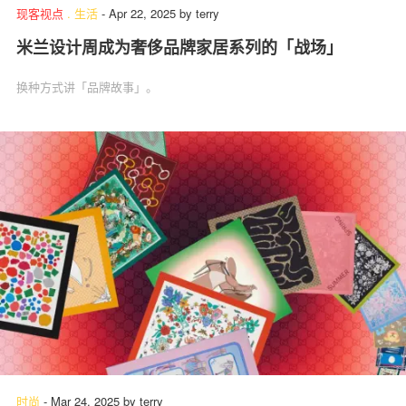
现客视点
.
生活
-
Apr 22, 2025
by
terry
米兰设计周成为奢侈品牌家居系列的「战场」
换种方式讲「品牌故事」。
时尚
-
Mar 24, 2025
by
terry