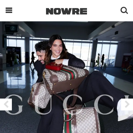
每日鲜榨
现客视点
每日栏目
时 尚
球 鞋
生 活
科 技