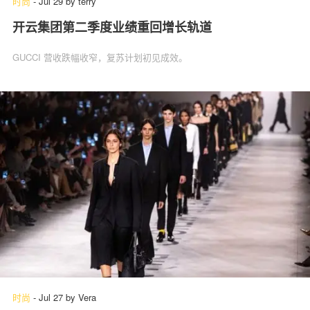
时尚
-
Jul 29
by
terry
开云集团第二季度业绩重回增长轨道
GUCCI 营收跌幅收窄，复苏计划初见成效。
时尚
-
Jul 27
by
Vera