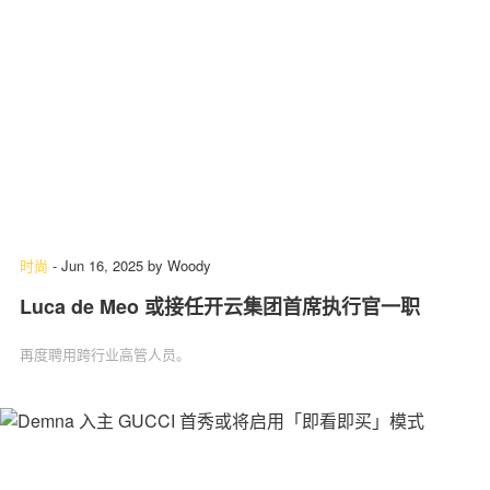
时尚
-
Jun 16, 2025
by
Woody
Luca de Meo 或接任开云集团首席执行官一职
再度聘用跨行业高管人员。