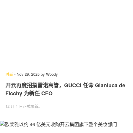
时尚
-
Nov 29, 2025
by
Woody
开云再度招揽雷诺高管，GUCCI 任命 Gianluca de
Ficchy 为新任 CFO
12 月 1 日正式履新。