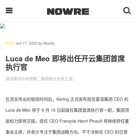
每日鲜榨
时尚
-
Jun 17, 2025
by
Woody
Luca de Meo 即将出任开云集团首席
现客视点
执行官
每日栏目
成功带动市场预期，集团股价迎来上涨。
时 尚
在流言传出的极短时间后，Kering 正式宣布现任雷诺集团 CEO 的
球 鞋
Luca de Meo 将于 9 月 15 日起接任集团首席执行官一职，集团顶
生 活
层权力即将交接。现任 CEO François-Henri Pinault 将继续担任董
科 技
事会主席，并表示专注于集团战略方向，不干涉新任 CEO 的日常