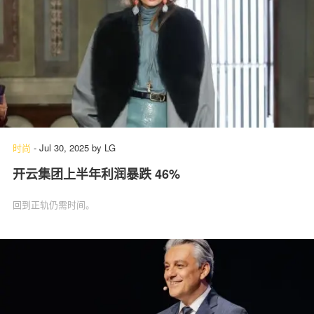
时尚
-
Jul 30, 2025
by
LG
开云集团上半年利润暴跌 46%
回到正轨仍需时间。