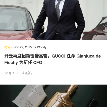
时尚
-
Nov 29, 2025
by
Woody
开云再度招揽雷诺高管，GUCCI 任命 Gianluca de
Ficchy 为新任 CFO
12 月 1 日正式履新。