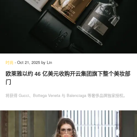
时尚
-
Oct 21, 2025
by
Lin
欧莱雅以约 46 亿美元收购开云集团旗下整个美妆部
门
将获得 Gucci、Bottega Veneta 与 Balenciaga 等奢侈品牌独家授权。