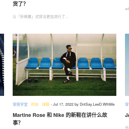
货了？
a
让「折裤腰」式穿法更加流行了...
穿搭学堂
.
时尚
.
球鞋
-
Jul 17, 2022
by
DntSay.LeeD.WthMe
穿
Martine Rose 和 Nike 的新鞋在讲什么故
J
事？
另