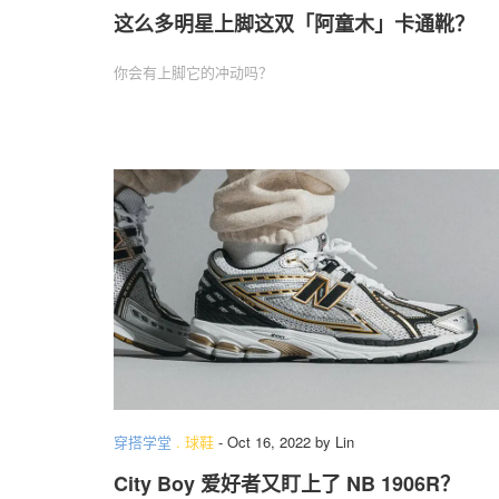
这么多明星上脚这双「阿童木」卡通靴？
你会有上脚它的冲动吗？
穿搭学堂
.
球鞋
-
Oct 16, 2022
by
Lin
City Boy 爱好者又盯上了 NB 1906R？