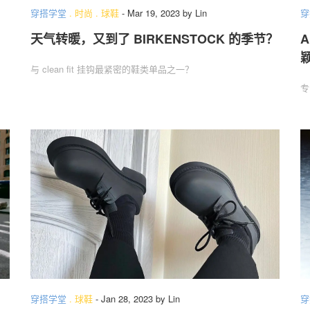
穿搭学堂
.
时尚
.
球鞋
-
Mar 19, 2023
by
Lin
穿
天气转暖，又到了 BIRKENSTOCK 的季节？
A
关于我们
联系我们
与 clean fit 挂钩最紧密的鞋类单品之一？
专
穿搭学堂
.
球鞋
-
Jan 28, 2023
by
Lin
穿