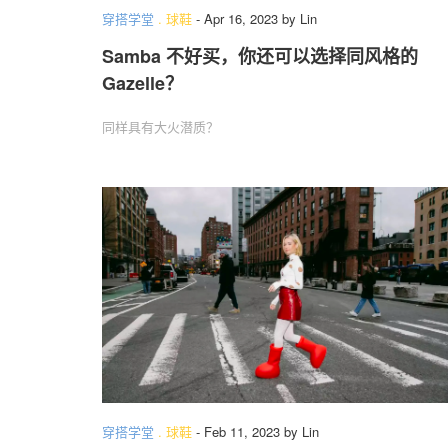
穿搭学堂
.
球鞋
-
Apr 16, 2023
by
Lin
Samba 不好买，你还可以选择同风格的
Gazelle？
同样具有大火潜质？
穿搭学堂
.
球鞋
-
Feb 11, 2023
by
Lin