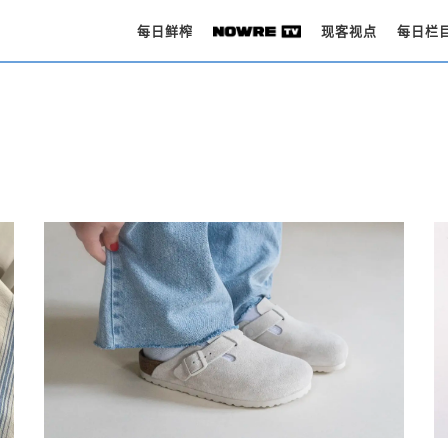
每日鲜榨
现客视点
每日栏
每日鲜榨
现客视点
每日栏目
时 尚
球 鞋
生 活
科 技