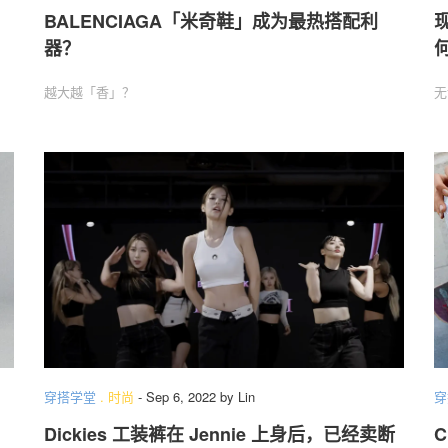
BALENCIAGA「米奇鞋」成为最热搭配利
器？
越大越「香」？
无
穿搭学堂
.
时尚
-
Sep 6, 2022
by
Lin
穿
Dickies 工装裤在 Jennie 上身后，已经卖断
C