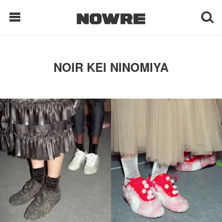
每日鲜榨
NOIR KEI NINOMIYA
现客视点
每日栏目
时 尚
球 鞋
生 活
科 技