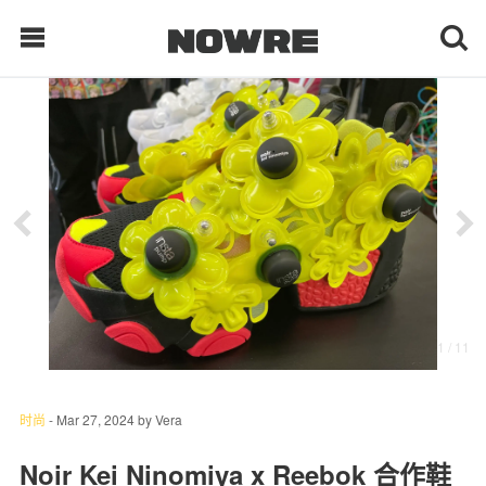
每日鲜榨
现客视点
每日栏目
时 尚
1
/ 11
球 鞋
生 活
时尚
-
Mar 27, 2024
by
Vera
科 技
Noir Kei Ninomiya x Reebok 合作鞋