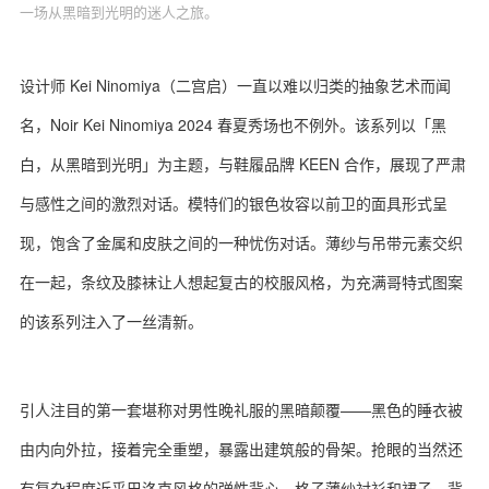
一场从黑暗到光明的迷人之旅。
设计师 Kei Ninomiya（二宫启）一直以难以归类的抽象艺术而闻
名，Noir Kei Ninomiya 2024 春夏秀场也不例外。该系列以「黑
白，从黑暗到光明」为主题，与鞋履品牌 KEEN 合作，展现了严肃
与感性之间的激烈对话。模特们的银色妆容以前卫的面具形式呈
现，饱含了金属和皮肤之间的一种忧伤对话。薄纱与吊带元素交织
在一起，条纹及膝袜让人想起复古的校服风格，为充满哥特式图案
的该系列注入了一丝清新。
引人注目的第一套堪称对男性晚礼服的黑暗颠覆——黑色的睡衣被
由内向外拉，接着完全重塑，暴露出建筑般的骨架。抢眼的当然还
有复杂程度近乎巴洛克风格的弹性背心、格子薄纱衬衫和裙子、背