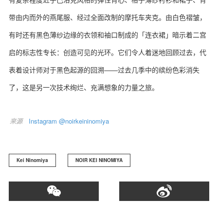
带由内而外的燕尾服、经过全面改制的摩托车夹克。由白色褶皱，
有时还有黑色薄纱边缘的衣领和袖口制成的「连衣裙」暗示着二宫
启的标志性专长：创造可见的光环。它们令人着迷地回顾过去，代
表着设计师对于黑色起源的回溯——过去几季中的缤纷色彩消失
了，这是另一次技术绚烂、充满想象的力量之旅。
来源
Instagram @noirkeininomiya
Kei Ninomiya
NOIR KEI NINOMIYA