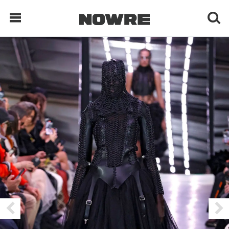
每日鲜榨
现客视点
每日栏目
时 尚
球 鞋
生 活
科 技