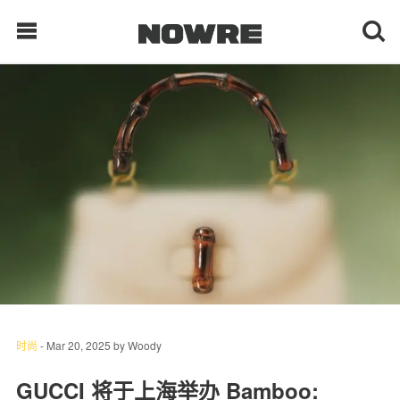
每日鲜榨
现客视点
每日栏目
时 尚
球 鞋
生 活
时尚
-
Mar 20, 2025
by
Woody
科 技
GUCCI 将于上海举办 Bamboo: