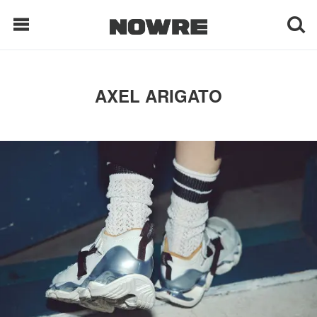
每日鲜榨
AXEL ARIGATO
现客视点
每日栏目
时 尚
球 鞋
生 活
科 技