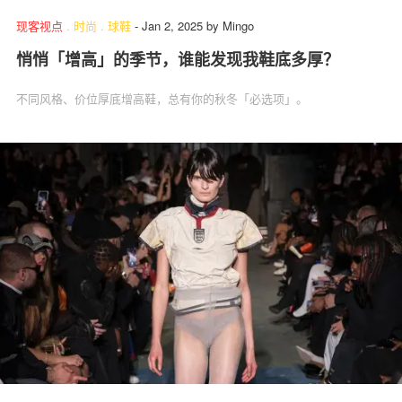
现客视点
.
时尚
.
球鞋
-
Jan 2, 2025
by
Mingo
悄悄「增高」的季节，谁能发现我鞋底多厚？
不同风格、价位厚底增高鞋，总有你的秋冬「必选项」。