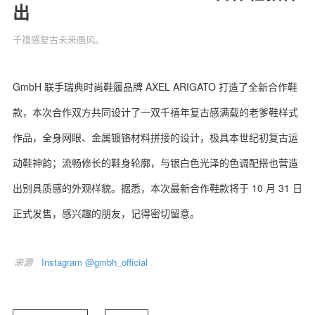
出
千禧感复古未来画风。
关于我们
联系我们
GmbH 联手瑞典时尚鞋履品牌 AXEL ARIGATO 打造了全新合作鞋
款，本次合作双方共同设计了一双千禧年复古感满载的老爹鞋样式
作品，全身网眼、金属镀铬材料拼接的设计，极具本世纪初复古运
动鞋神韵；流畅修长的鞋身轮廓，与银白色光泽的色调配搭也营造
出别具质感的外观样貌。据悉，本次最新合作鞋款将于 10 月 31 日
正式发售，感兴趣的朋友，记得密切留意。
来源
Instagram @gmbh_official