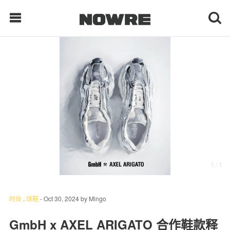
每日鲜榨
现客视点
每日栏目
时 尚
1
/ 1
球 鞋
生 活
时尚
.
球鞋
-
Oct 30, 2024
by
Mingo
科 技
GmbH x AXEL ARIGATO 合作鞋款释