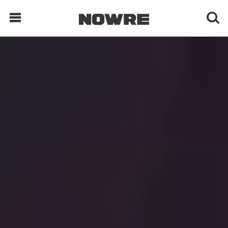
每日鲜榨
现客视点
每日栏目
时 尚
球 鞋
生 活
科 技