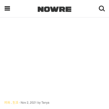
每日鲜榨
现客视点
每日栏目
时 尚
球 鞋
生 活
时尚
.
生活
-
Nov 2, 2021
by
Tanya
科 技