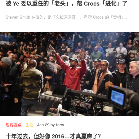
被 Ye 委以重任的「老头」，帮 Crocs「进化」了
Steven Smith 在做的，是「忘掉洞洞鞋」，重塑 Crocs 的「骨相」。
现客视点
.
生活
-
Jan 29
by
terry
十年过去，但好像 2016…才真赢麻了？