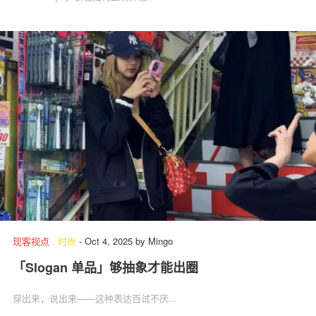
现客视点
.
时尚
-
Oct 4, 2025
by
Mingo
「Slogan 单品」够抽象才能出圈
穿出来，说出来——这种表达百试不厌...