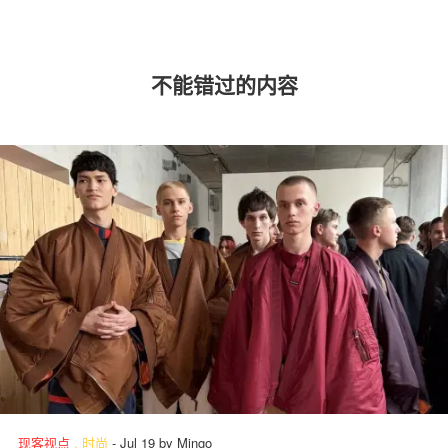
不能错过的内容
现客视点
.
时尚
-
Jul 19
by
Mingo