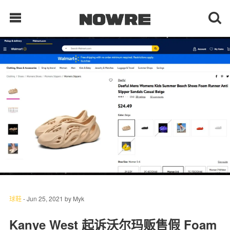
每日鲜榨
现客视点
每日栏目
时 尚
球 鞋
生 活
球鞋
-
Jun 25, 2021
by
Myk
科 技
Kanye West 起诉沃尔玛贩售假 Foam