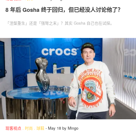
8 年后 Gosha 终于回归，但已经没人讨论他了？
「涅槃重生」还是「强弩之末」？其实 Gosha 自己也在试探。
现客视点
.
时尚
.
球鞋
-
May 18
by
Mingo