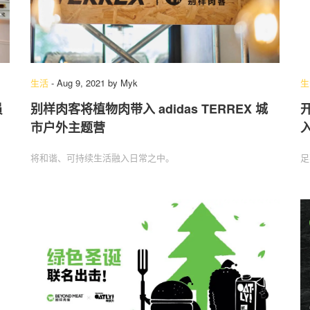
生活
-
Aug 9, 2021
by
Myk
生
员
别样肉客将植物肉带入 adidas TERREX 城
市户外主题营
将和谐、可持续生活融入日常之中。
足