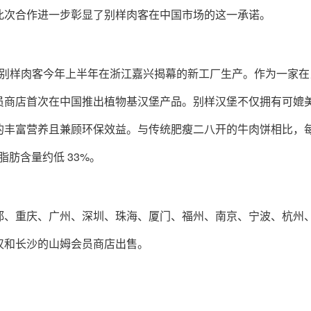
此次合作进一步彰显了别样肉客在中国市场的这一承诺。
 元，由别样肉客今年上半年在浙江嘉兴揭幕的新工厂生产。作为一家
员商店首次在中国推出植物基汉堡产品。别样汉堡不仅拥有可媲
丰富营养且兼顾环保效益。与传统肥瘦二八开的牛肉饼相比，每 
脂肪含量约低 33%。
都、重庆、广州、深圳、珠海、厦门、福州、南京、宁波、杭州
汉和长沙的山姆会员商店出售。