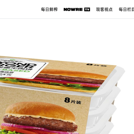
每日鲜榨
现客视点
每日栏
每日鲜榨
现客视点
每日栏目
时 尚
球 鞋
生 活
科 技