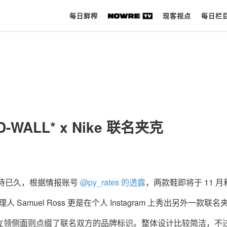
每日鲜榨
现客视点
每日栏
每日鲜榨
现客视点
每日栏目
D-WALL* x Nike 联名夹克
时 尚
球 鞋
生 活
待已久，根据情报账号
@py_rates
的透露
，两款鞋即将于
11
月
理人
Samuel Ross
更是在个人
Instagram
上秀出另外一款联名
科 技
立领侧面则点缀了联名双方的品牌标识。整体设计比较简洁，不