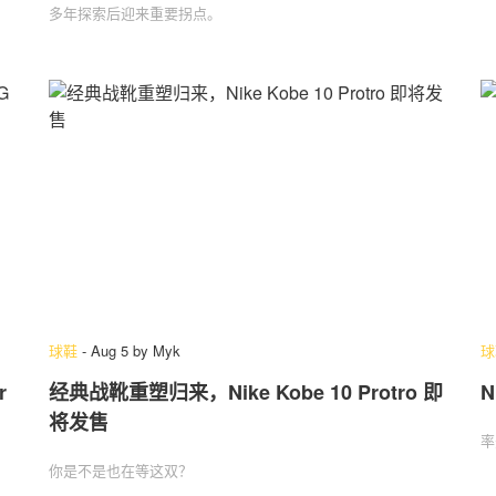
多年探索后迎来重要拐点。
球鞋
-
Aug 5
by
Myk
球
r
经典战靴重塑归来，Nike Kobe 10 Protro 即
N
将发售
率
你是不是也在等这双？