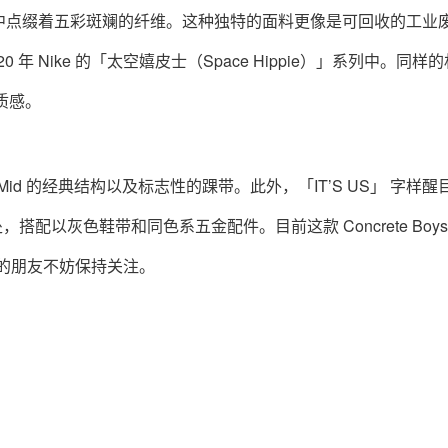
中点缀着五彩斑斓的纤维。这种独特的面料更像是可回收的工业
 Nike 的「太空嬉皮士（Space Hippie）」‌系列中。同样
质感。
1 Mid 的经典结构以及标志性的踝带。此外，「IT’S US」‌ 字样
处，搭配以灰色鞋带和同色系五金配件。目前这款 Concrete Boys 
，感兴趣的朋友不妨保持关注。