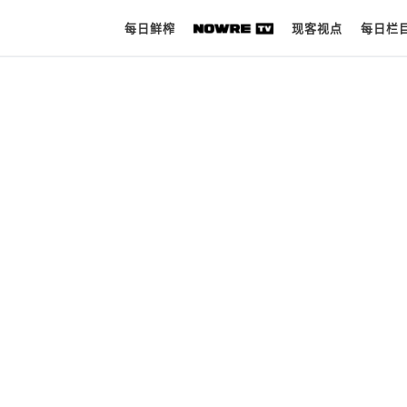
每日鲜榨
现客视点
每日栏
每日鲜榨
现客视点
每日栏目
时 尚
球 鞋
生 活
科 技