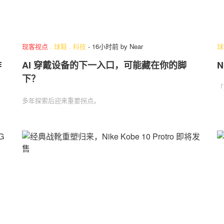
现客视点
.
球鞋
.
科技
-
16小时前
by
Near
球
作
AI 穿戴设备的下一入口，可能藏在你的脚
下？
「
多年探索后迎来重要拐点。