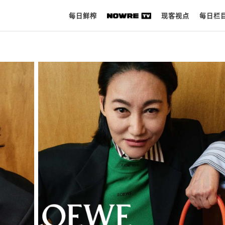
每日鲜榨
现客视点
每日栏
每日鲜榨
现客视点
每日栏目
时 尚
球 鞋
生 活
科 技