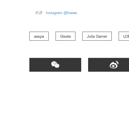
来源
Instagram @loewe
aespa
Gisele
Julia Garner
LO