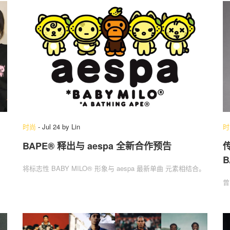
时尚
-
Jul 24
by
Lin
时
BAPE® 释出与 aespa 全新合作预告
传
B
将标志性 BABY MILO® 形象与 aespa 最新单曲 元素相结合。
曾