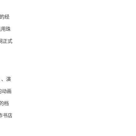
 的经
运用珠
网正式
f 、演
音的动画
 的档
合作书店