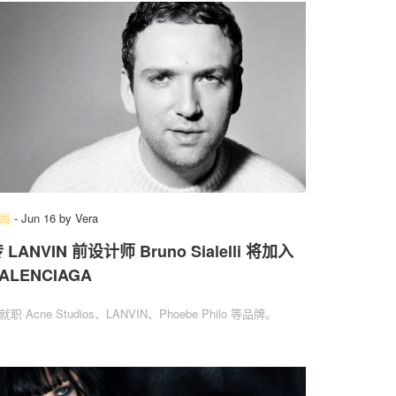
尚
-
Jun 16
by
Vera
 LANVIN 前设计师 Bruno Sialelli 将加入
ALENCIAGA
就职 Acne Studios、LANVIN、Phoebe Philo 等品牌。