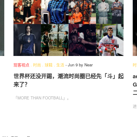
现客视点
.
时尚
.
球鞋
.
生活
-
Jun 9
by
Near
时
世界杯还没开踢，潮流时尚圈已经先「斗」起
a
来了？
G
「MORE THAN FOOTBALL」。
进