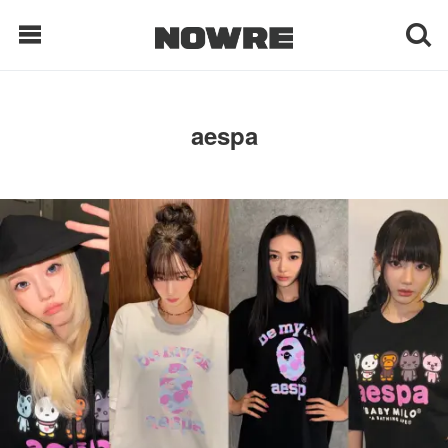
每日鲜榨
aespa
现客视点
每日栏目
时 尚
球 鞋
生 活
科 技