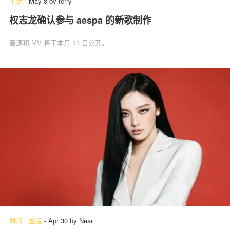
生活
-
May 8
by
terry
权志龙确认参与 aespa 的新歌制作
音源和 MV 将于本月 11 日公开。
时尚
.
生活
-
Apr 30
by
Near