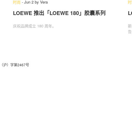
时尚
-
Jun 2
by
Vera
时
LOEWE 推出「LOEWE 180」‌胶囊系列
L
关于我们
联系我们
庆祝品牌成立 180 周年。
新
告
（沪）字第2467号