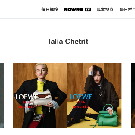
每日鲜榨
现客视点
每日栏
每日鲜榨
Talia Chetrit
现客视点
每日栏目
时 尚
球 鞋
生 活
科 技