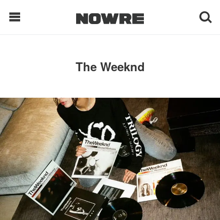
每日鲜榨
The Weeknd
现客视点
每日栏目
时 尚
球 鞋
生 活
科 技