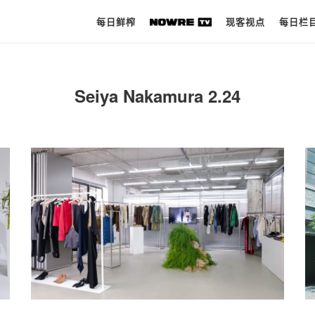
每日鲜榨
现客视点
每日栏
每日鲜榨
Seiya Nakamura 2.24
现客视点
每日栏目
时 尚
球 鞋
生 活
科 技