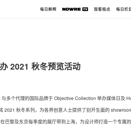
每日鲜榨
现客视点
每日栏
每日鲜榨
现客视点
 举办 2021 秋冬预览活动
每日栏目
时 尚
球 鞋
room 与多个代理的国际品牌于 Objective Collection 举办媒体⽇及 H
生 活
2021 秋冬系列，为各界创意⼈士提供了别开生面的 showroo
科 技
Ryodan 在巴黎及东京每季度的展厅带到上海，为设计师打造一个专属