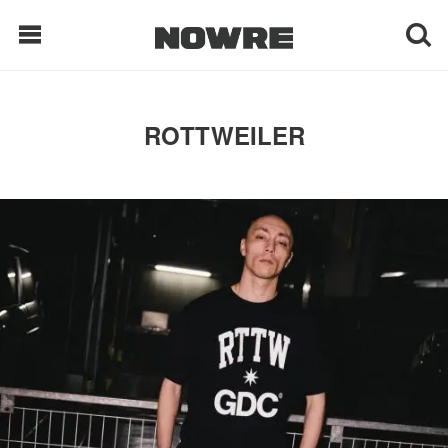
每日鲜榨
ROTTWEILER
现客视点
每日栏目
时 尚
球 鞋
生 活
科 技