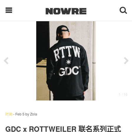
每日鲜榨
现客视点
每日栏目
时 尚
1
/ 16
球 鞋
生 活
时尚
-
Feb 5
by
Zola
科 技
GDC x ROTTWEILER 联名系列正式