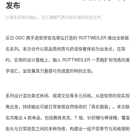
发布
以真实日常为轴心，交汇硬朗气质与街头感的实穿之作。
关于我们
联系我们
近日 GDC 携手造型师宫岛尊弘打造的 ROTTWEILER 推出全新联
名系列。本次合作以高品质材质与舒适穿着体验为出发点，在简
约、实用的设计基础上，融入 ROTTWEILER 一贯粗犷却洗练的美
学语汇，呈现兼具力量感与完成度的特别企划。
系列设计混合美式休闲、摇滚文化等多元风格，从造型师的现实视
角出发，持续输出可被日常穿搭自然吸收的「真实服装」。本次联
名共推出 4 款单品，包括教练夹克、T 恤、针织帽与棒球帽，覆盖
街头与日常造型之间的多种场景，构建出一组不受季节与风格限制