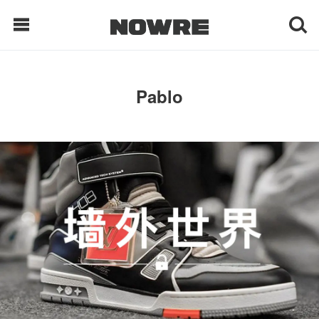
每日鲜榨
Pablo
现客视点
每日栏目
时 尚
球 鞋
生 活
科 技