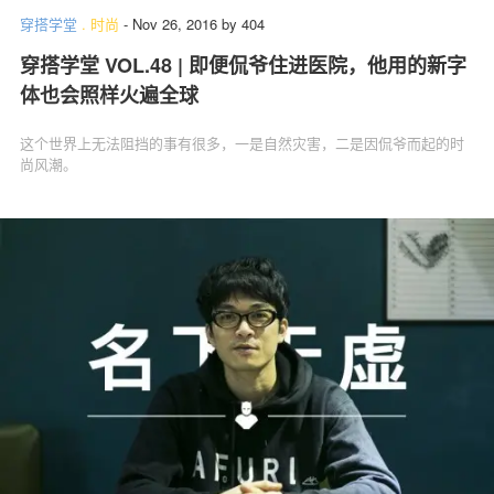
穿搭学堂
.
时尚
-
Nov 26, 2016
by
404
穿搭学堂 VOL.48 | 即便侃爷住进医院，他用的新字
体也会照样火遍全球
这个世界上无法阻挡的事有很多，一是自然灾害，二是因侃爷而起的时
尚风潮。