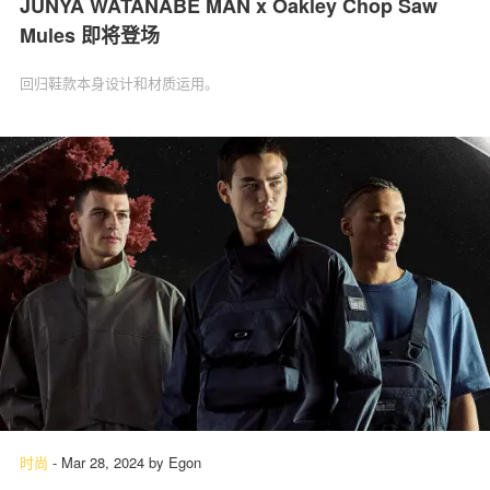
JUNYA WATANABE MAN x Oakley Chop Saw
Mules 即将登场
回归鞋款本身设计和材质运用。
时尚
-
Mar 28, 2024
by
Egon