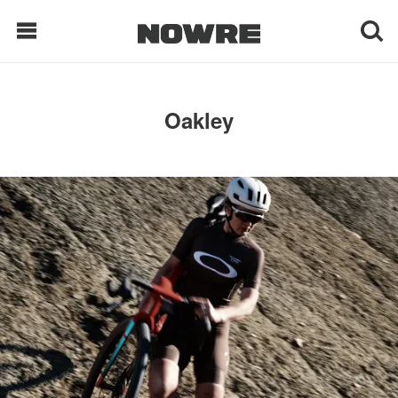
每日鲜榨
Oakley
现客视点
每日栏目
时 尚
球 鞋
生 活
科 技