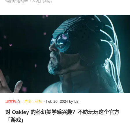
玛丽珍运动鞋「入坑」指南。
现客视点
.
时尚
.
科技
-
Feb 26, 2024
by
Lin
对 Oakley 的科幻美学感兴趣？不妨玩玩这个官方
「游戏」