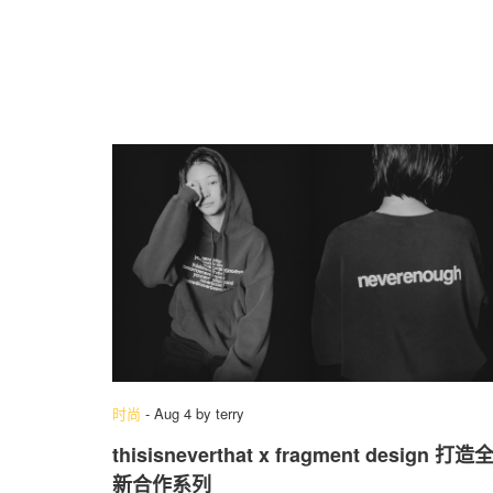
时尚
-
Aug 4
by
terry
thisisneverthat x fragment design 打造
新合作系列