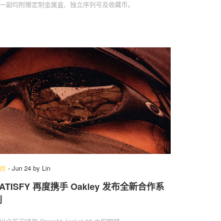
一副均附赠定制金属盒、独立序列号及收藏币。
尚
-
Jun 24
by
Lin
ATISFY 再度携手 Oakley 发布全新合作系
列