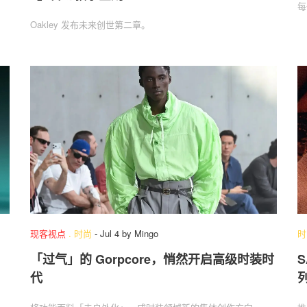
每
Oakley 发布未来创世第二章。
现客视点
.
时尚
-
Jul 4
by
Mingo
时
「过气」的 Gorpcore，悄然开启高级时装时
S
代