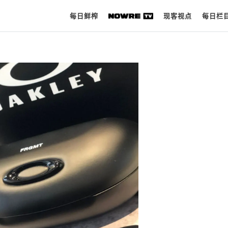
每日鲜榨
现客视点
每日栏
每日鲜榨
现客视点
每日栏目
时 尚
球 鞋
生 活
科 技