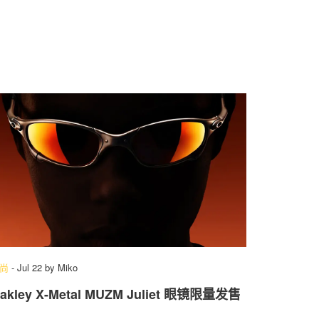
尚
-
Jul 22
by
Miko
akley X-Metal MUZM Juliet 眼镜限量发售