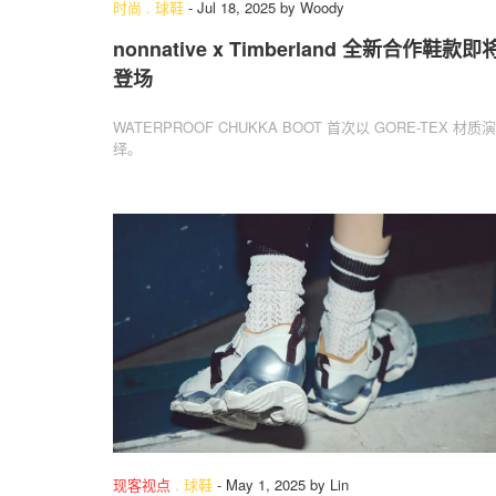
时尚
.
球鞋
-
Jul 18, 2025
by
Woody
nonnative x Timberland 全新合作鞋款即
登场
WATERPROOF CHUKKA BOOT 首次以 GORE-TEX 材质演
绎。
现客视点
.
球鞋
-
May 1, 2025
by
Lin