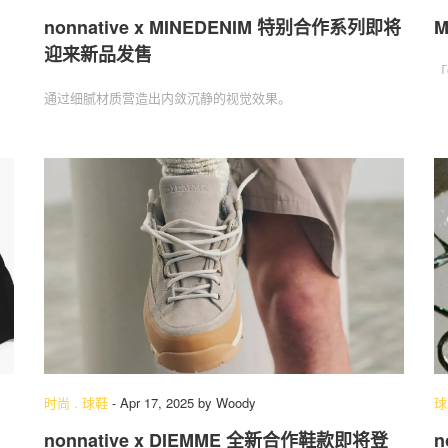
nonnative x MINEDENIM 特别合作系列即将
M
迎来新品发售
「
通过细腻材质营造出内敛沉静的视觉效果。
时尚
.
球鞋
-
Apr 17, 2025
by
Woody
球
nonnative x DIEMME 全新合作鞋款即将登
n