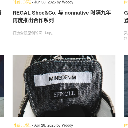
时尚
.
球鞋
-
Jun 30, 2025
by
Woody
时
将
REGAL Shoe&Co. 与 nonnative 时隔九年
G
再度推出合作系列
关于我们
联系我们
打造全新原创轮廓 U-tip。
采
料
时尚
.
球鞋
-
Apr 28, 2025
by
Woody
时