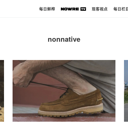
每日鲜榨
现客视点
每日栏
每日鲜榨
nonnative
现客视点
每日栏目
时 尚
球 鞋
生 活
科 技