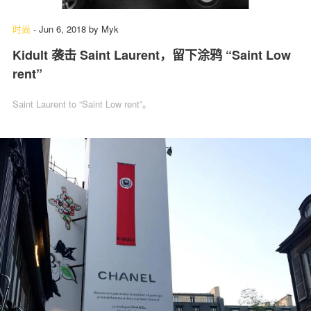
时尚
-
Jun 6, 2018
by
Myk
Kidult 袭击 Saint Laurent，留下涂鸦 “Saint Low
rent”
Saint Laurent to “Saint Low rent”。