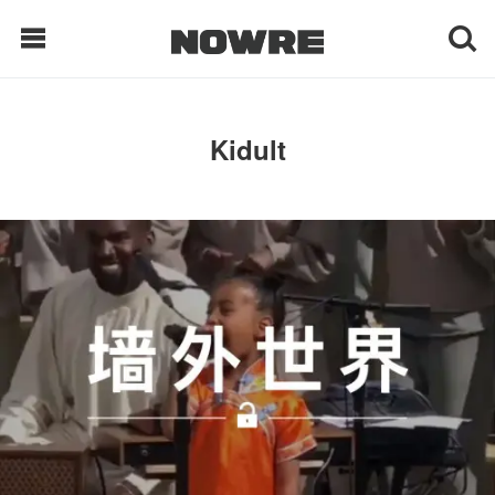
每日鲜榨
Kidult
现客视点
每日栏目
时 尚
球 鞋
生 活
科 技