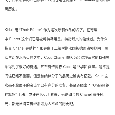
黑历史。
关于我们
联系我们
Kidult 用 “Their Führer” 作为这次涂鸦作品的名字，在德语
中 Führer 这个词已经被希特勒用臭，特指贬义的独裁者。为什么
指责 Chanel 是纳粹？那是由于二战时期法国被德国占领期间，民
众生活在水深火热之中，Coco Chanel 却因为和纳粹军官的特殊关
系得到了很好的待遇，甚至有传闻称 Coco 是 “纳粹” 间谍。是不是
间谍已经不重要，但是和纳粹分子的黑历史确实有记载。Kidult 这
次毫不给面子的袭击早已有充分的准备，甚至还晒出了 “Chanel 纳
粹旗帜” 手稿。或许在 Kidult 看来，无论如今的 Chanel 有多风
光，都无法掩盖曾经那段为人不齿的历史吧。