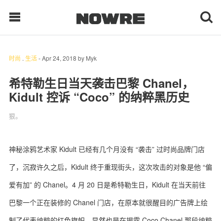
时尚
.
生活
-
Apr 24, 2018
by
Myk
每日鲜榨
希特勒生日当天袭击巴黎 Chanel，
Kidult 控诉 “Coco” 的纳粹黑历史
现客视点
狠。
每日栏目
时 尚
神秘涂鸦艺术家 Kidult 已经有几个月没有 “袭击” 过时尚品牌门店
了，沉寂许久之后，Kidult 终于重现街头，这次攻击的对象是他 “偏
球 鞋
爱有加” 的 Chanel。4 月 20 日是希特勒生日，Kidult 在当天前往
生 活
巴黎一个正在装修的 Chanel 门店，在原本就很醒目的广告牌上绘
科 技
制了代表纳粹的红色旗帜，显然也是在揭露 Coco Chanel 那段纳粹