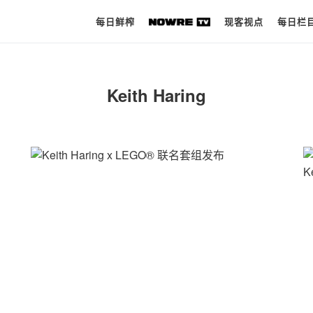
每日鲜榨
现客视点
每日栏
每日鲜榨
Keith Haring
现客视点
每日栏目
时 尚
球 鞋
生 活
科 技