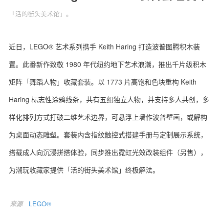
「活的街头美术馆」。
近日，LEGO® 艺术系列携手 Keith Haring 打造波普图腾积木装
关于我们
联系我们
置。此番新作致敬 1980 年代纽约地下艺术浪潮，推出千片级积木
矩阵「舞蹈人物」收藏套装。以 1773 片高饱和色块重构 Keith
Haring 标志性涂鸦线条，共有五组独立人物，并支持多人共创，多
样化排列方式打破二维艺术边界，可悬浮上墙作波普壁画，或解构
为桌面动态雕塑。套装内含指纹触控式搭建手册与定制展示系统，
搭载成人向沉浸拼搭体验，同步推出霓虹光效改装组件（另售），
为潮玩收藏家提供「活的街头美术馆」终极解法。
来源
LEGO®