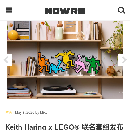
每日鲜榨
现客视点
每日栏目
时 尚
1
/ 6
球 鞋
生 活
时尚
-
May 8, 2025
by
Miko
科 技
Keith Haring x LEGO® 联名套组发布