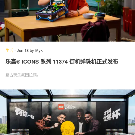
生活
-
Jun 18
by
Myk
乐高® ICONS 系列 11374 街机弹珠机正式发布
复古玩乐氛围拉满。