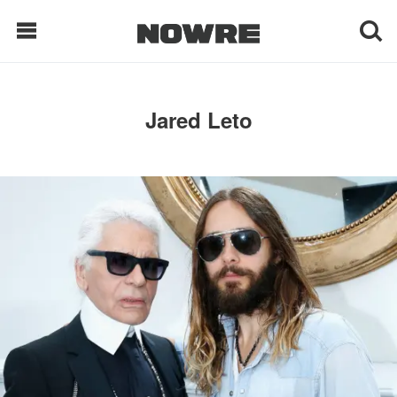
每日鲜榨
Jared Leto
现客视点
每日栏目
时 尚
球 鞋
生 活
科 技