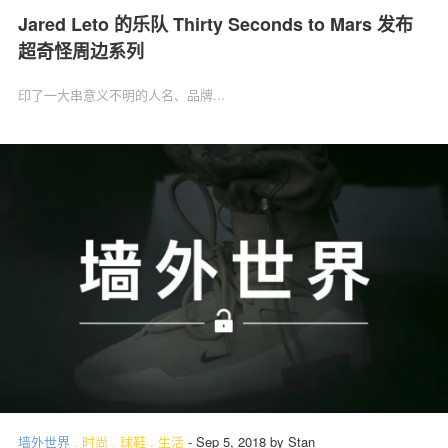
Jared Leto 的乐队 Thirty Seconds to Mars 发布
超奇怪周边系列
印了一大串意义不明的人名、品牌...
墙外世界
.
时尚
.
球鞋
.
生活
-
Sep 5, 2018
by
Stan