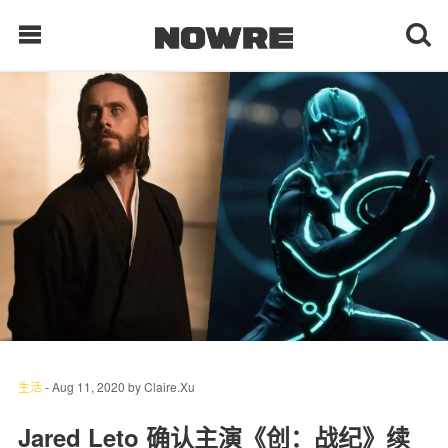
每日鲜榨
现客视点
每日栏目
时 尚
球 鞋
生 活
生活
-
Aug 11, 2020
by
Claire.Xu
科 技
Jared Leto 确认主演《创：战纪》续