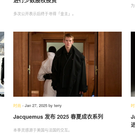
进行少数股权投资
为
多次公开表示后终于寻得「金主」。
时尚
-
Jan 27, 2025
by
terry
时
Jacquemus 发布 2025 春夏成衣系列
J
本季灵感源于美国与法国的交互。