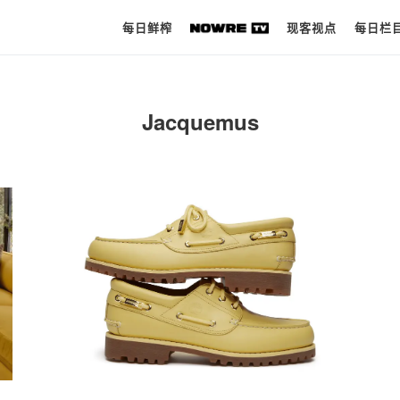
每日鲜榨
现客视点
每日栏
每日鲜榨
Jacquemus
现客视点
每日栏目
时 尚
球 鞋
生 活
科 技