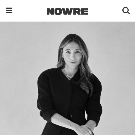
每日鲜榨
现客视点
每日栏目
时 尚
球 鞋
生 活
科 技