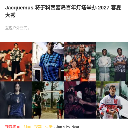
Jacquemus 将于科西嘉岛百年灯塔举办 2027 春夏
大秀
重返户外空间。
现客视点
.
时尚
.
球鞋
.
生活
-
Jun 9
by
Near