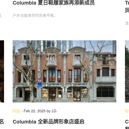
Columbia 夏日鞋履家族再添新成员
T
能
户外功能美学的完美平衡。
准
时尚
-
Feb 22, 2025
by
LG
时
联名
Columbia 全新品牌形象店盛启
C