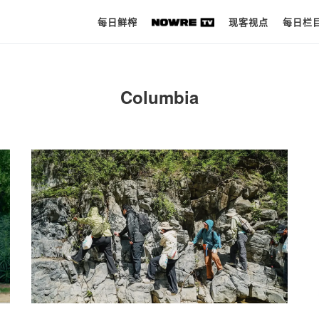
每日鲜榨
现客视点
每日栏
每日鲜榨
Columbia
现客视点
每日栏目
时 尚
球 鞋
生 活
科 技