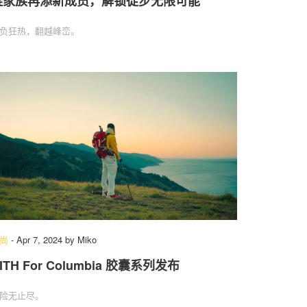
鞋家族再添新成员，解锁徒步无限可能
负狂热，翻越峰峦。
尚
-
Apr 7, 2024
by
Miko
ITH For Columbia 胶囊系列发布
险无止尽。