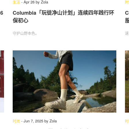
生活
-
Apr 26
by
Zola
时
6
Columbia「玩徒净山计划」连续四年践行环
C
保初心
关于我们
联系我们
守护山野本色。
速
时尚
-
Jun 7, 2025
by
Zola
时