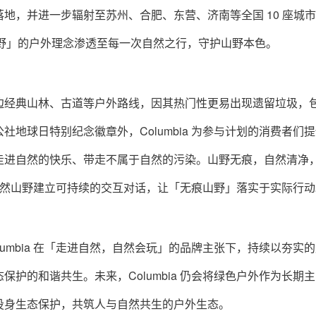
地，并进一步辐射至苏州、合肥、东营、济南等全国 10 座城
痕山野」的户外理念渗透至每一次自然之行，守护山野本色。
边经典山林、古道等户外路线，因其热门性更易出现遗留垃圾，
地球日特别纪念徽章外，Columbia 为参与计划的消费者们
走进自然的快乐、带走不属于自然的污染。山野无痕，自然清净
中与自然山野建立可持续的交互对话，让「无痕山野」落实于实际行
umbia 在「走进自然，自然会玩」的品牌主张下，持续以夯实
护的和谐共生。未来，Columbia 仍会将绿色户外作为长期
投身生态保护，共筑人与自然共生的户外生态。