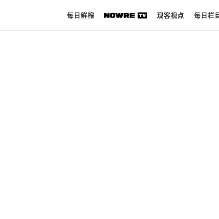
每日鲜榨
现客视点
每日栏
每日鲜榨
现客视点
每日栏目
时 尚
球 鞋
生 活
科 技