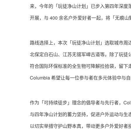
来，今年的「玩徒净山计划」已步入第四年深度落
开展，与 400 余名户外爱好者一起，将「无
路线选择上，本次「玩徒净山计划」选取城市周
北保定白石山、江苏无锡军嶂古道等。除了玩徒公社
符合国际环保标准的全生物可降解捡拾袋，留下
Columbia 希望让每一位参与者在多元体验
作为「可持续徒步」理念的倡导者与先行者，Col
与四年净山计划的蓄力坚持，促进户外运动与生态保
以切实举措守护山野本真，带动更多户外爱好者