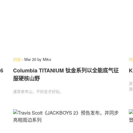
时尚
-
Mar 20
by
Miko
时
6
Columbia TITANIUM 钛金系列以全能底气征
K
服硬核山野
灵
滑
速穿哀牢山，不好走才好玩。