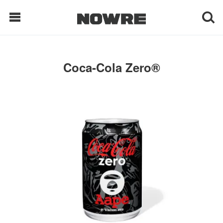
每日鲜榨
Coca-Cola Zero®
现客视点
每日栏目
时 尚
球 鞋
生 活
科 技