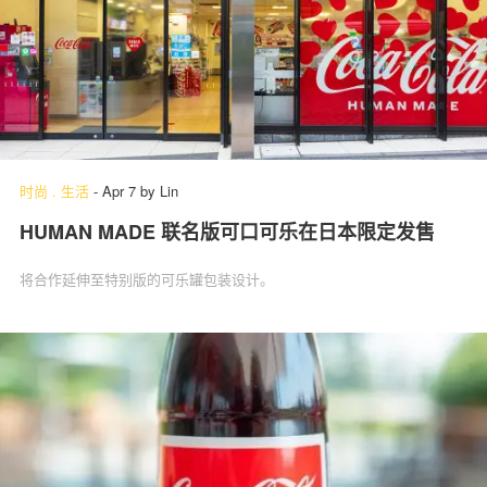
时尚
.
生活
-
Apr 7
by
Lin
HUMAN MADE 联名版可口可乐在日本限定发售
将合作延伸至特别版的可乐罐包装设计。