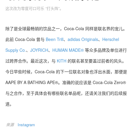
这次改为零度可口可乐 “打头阵”。
除了是全球最畅销的饮品之一，Coca-Cola 同样是联名界的宠儿。
关于我们
联系我们
此前 Coca-Cola 曾与
Been Trill
、
adidas Originals
、
Herschel
Supply Co.
、
JOYRICH
、
HUMAN MADE®
等众多品牌及单位进行
过跨界合作。最近这次，与
KITH
的联名甚至要盖过前者的风头。
今日早些时候，Coca-Cola 的下一位联名对象也浮出水面，那便是
AAPE BY A BATHING APE®。准确的说应该是 Coca-Cola Zero®
与之合作，至于具体会有哪些联名单品呢，还请关注我们的后续报
道。
来源
Instagram