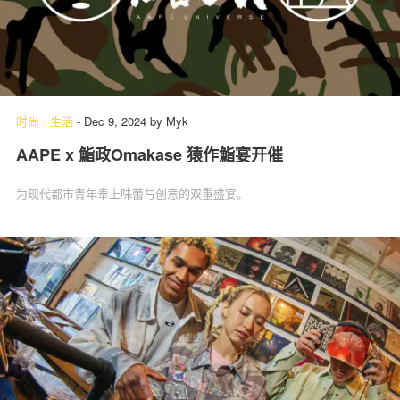
时尚
.
生活
-
Dec 9, 2024
by
Myk
AAPE x 鮨政Omakase 猿作鮨宴开催
为现代都市青年奉上味蕾与创意的双重盛宴。