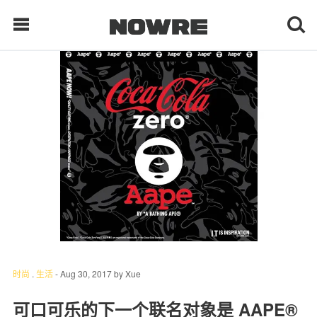
每日鲜榨
现客视点
每日栏目
时 尚
球 鞋
生 活
时尚
.
生活
-
Aug 30, 2017
by
Xue
科 技
可口可乐的下一个联名对象是 AAPE®