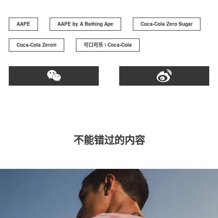
AAPE
AAPE by A Bathing Ape
Coca-Cola Zero Sugar
Coca-Cola Zero®
可口可乐 \ Coca-Cola
不能错过的内容