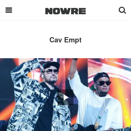
每日鲜榨
Cav Empt
现客视点
每日栏目
时 尚
球 鞋
生 活
科 技