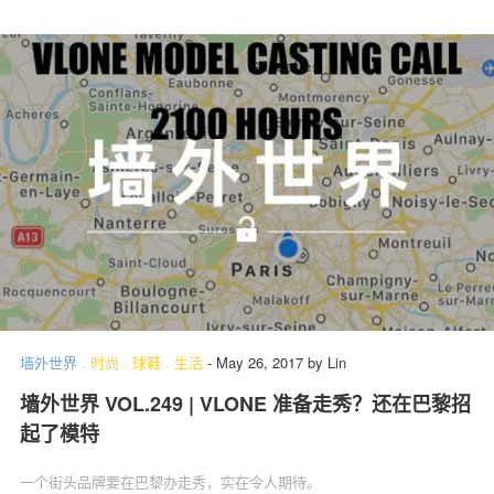
墙外世界
.
时尚
.
球鞋
.
生活
-
May 26, 2017
by
Lin
墙外世界 VOL.249 | VLONE 准备走秀？还在巴黎招
起了模特
一个街头品牌要在巴黎办走秀，实在令人期待。