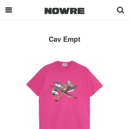
每日鲜榨
Cav Empt
现客视点
每日栏目
时 尚
球 鞋
生 活
科 技