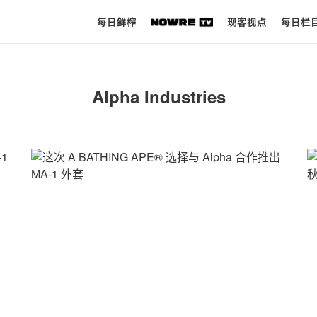
每日鲜榨
现客视点
每日栏
每日鲜榨
Alpha Industries
现客视点
每日栏目
时 尚
球 鞋
生 活
科 技