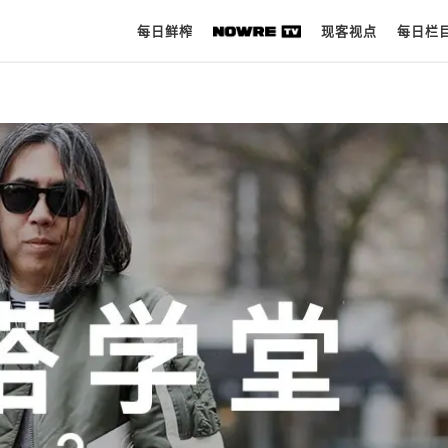
每日鲜榨
现客视点
每日栏
每日鲜榨
现客视点
每日栏目
时 尚
球 鞋
生 活
科 技