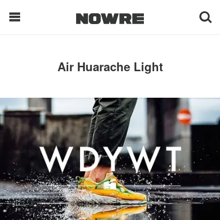
每日鲜榨
Air Huarache Light
现客视点
每日栏目
时 尚
球 鞋
生 活
科 技